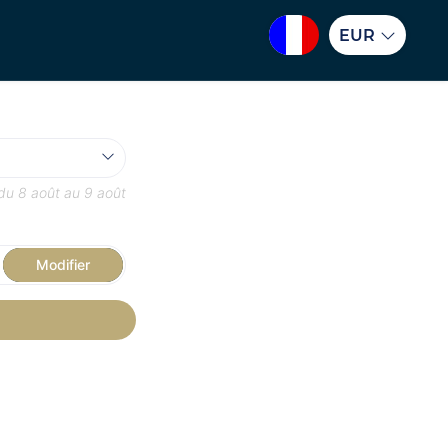
EUR
 du
8 août
au
9 août
Modifier