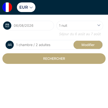
EUR
Séjour du
6 août
au
7 août
1 chambre / 2 adultes
Modifier