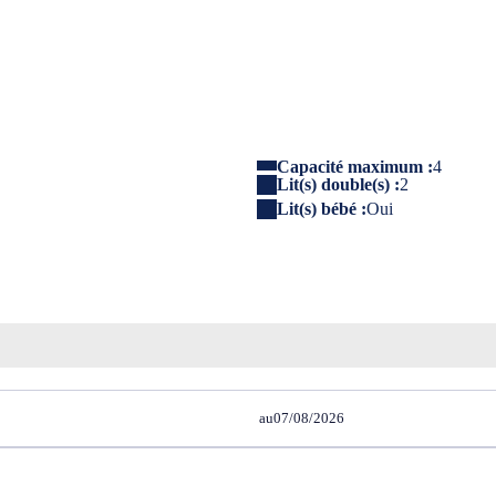
Capacité maximum :
4
Lit(s) double(s) :
2
Lit(s) bébé :
Oui
au